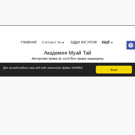
ГЛАВНАЯ
על האקדמיה
ЭДДИ ЮСУПОВ
ЕЩЁ
Академия Муай Тай
Авторские права © 2026 Все права защищены
Конфиденциальность
Для лучшей работы наш веб-сайт использует файлы cookies.
Ясно!
Разработано
יוסי כהן | CITConsulting
ПОДПИСАТЬСЯ