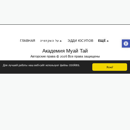
ГЛАВНАЯ
על האקדמיה
ЭДДИ ЮСУПОВ
ЕЩЁ
Академия Муай Тай
Авторские права © 2026 Все права защищены
Конфиденциальность
Для лучшей работы наш веб-сайт использует файлы cookies.
Ясно!
Разработано
יוסי כהן | CITConsulting
ПОДПИСАТЬСЯ